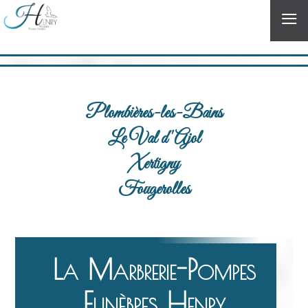
≡
Plombières-les-Bains
Le Val d'Ajol
Xertigny
Fougerolles
La Marbrerie-Pompes
Funèbres Henry