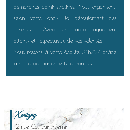
démarches administratives. Nous organisons,
selon votre choix, le déroulement des
obsèques. Avec un accompagnement
attentif et respectueux de vos volontés.
Nous restons à votre écoute 24h/24 grâce
à notre permanence téléphonique.
Xertigny
12 rue Cdt Saint-Sernin