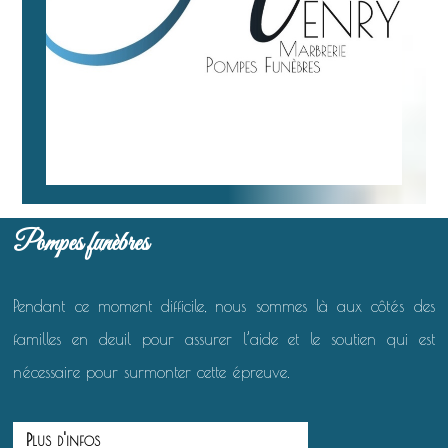
Pompes funèbres
Pendant ce moment difficile, nous sommes là aux côtés des
familles en deuil pour assurer l’aide et le soutien qui est
nécessaire pour surmonter cette épreuve.
Plus d'infos