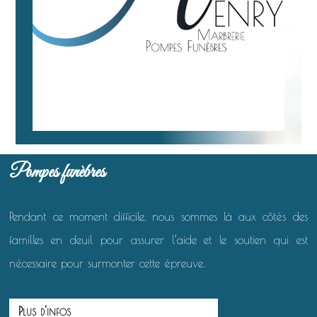
Pompes funèbres
Pendant ce moment difficile, nous sommes là aux côtés des
familles en deuil pour assurer l’aide et le soutien qui est
nécessaire pour surmonter cette épreuve.
Plus d'infos