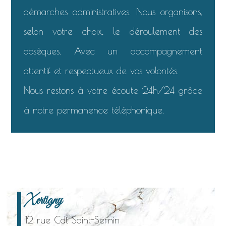
démarches administratives. Nous organisons,
selon votre choix, le déroulement des
obsèques. Avec un accompagnement
attentif et respectueux de vos volontés.
Nous restons à votre écoute 24h/24 grâce
à notre permanence téléphonique.
Xertigny
12 rue Cdt Saint-Sernin