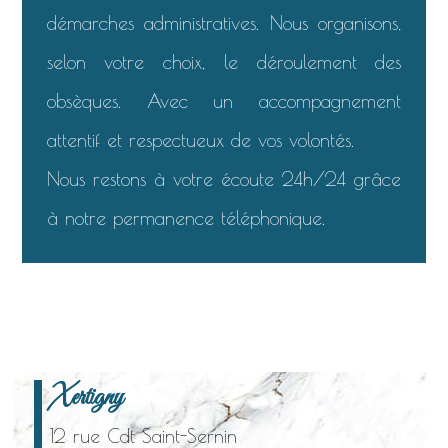
démarches administratives. Nous organisons,
selon votre choix, le déroulement des
obsèques. Avec un accompagnement
attentif et respectueux de vos volontés.
Nous restons à votre écoute 24h/24 grâce
à notre permanence téléphonique.
Xertigny
12 rue Cdt Saint-Sernin