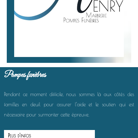
Pompes funèbres
Pendant ce moment difficile, nous sommes là aux côtés des
familles en deuil pour assurer l’aide et le soutien qui est
nécessaire pour surmonter cette épreuve.
Plus d'infos