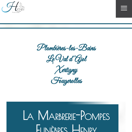
≡
Plombières-les-Bains
Le Val d'Ajol
Xertigny
Fougerolles
La Marbrerie-Pompes
Funèbres Henry