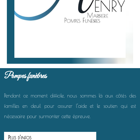
Pompes funèbres
Pendant ce moment difficile, nous sommes là aux côtés des
familles en deuil pour assurer l’aide et le soutien qui est
nécessaire pour surmonter cette épreuve.
Plus d'infos