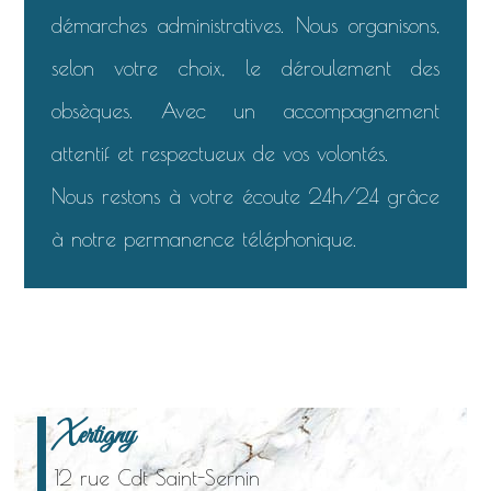
démarches administratives. Nous organisons,
selon votre choix, le déroulement des
obsèques. Avec un accompagnement
attentif et respectueux de vos volontés.
Nous restons à votre écoute 24h/24 grâce
à notre permanence téléphonique.
Xertigny
12 rue Cdt Saint-Sernin