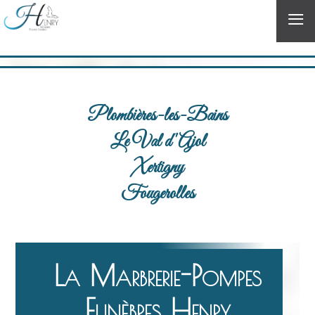
≡
Plombières-les-Bains
Le Val d'Ajol
Xertigny
Fougerolles
La Marbrerie-Pompes
Funèbres Henry