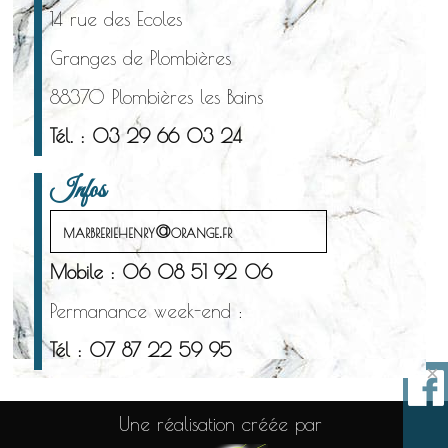
14 rue des Ecoles
Granges de Plombières
88370 Plombières les Bains
Tél. : 03 29 66 03 24
Infos
marbreriehenry@orange.fr
Mobile : 06 08 51 92 06
Permanance week-end :
Tél : 07 87 22 59 95
×
Une réalisation créée par