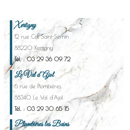
Xertigny
12 rue Cdt Saint-Sernin
88220 Xertigny
Tél. : 03 29 36 09 72
Le Val d'Ajol
6 rue de Plombières
88340 Le Val d'Ajol
Tél. : 03 29 30 65 15
Plombières les Bains