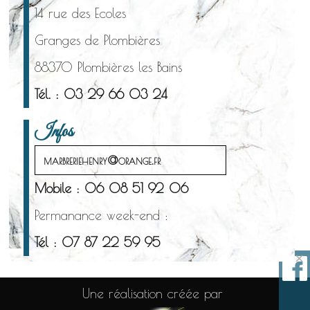
14 rue des Ecoles
Granges de Plombières
88370 Plombières les Bains
Tél. : 03 29 66 03 24
Infos
marbreriehenry@orange.fr
Mobile : 06 08 51 92 06
Permanance week-end :
Tél : 07 87 22 59 95
×
Une réalisation créée par