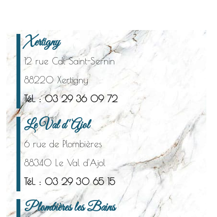
Xertigny
12 rue Cdt Saint-Sernin
88220 Xertigny
Tél. : 03 29 36 09 72
Le Val d'Ajol
6 rue de Plombières
88340 Le Val d'Ajol
Tél. : 03 29 30 65 15
Plombières les Bains