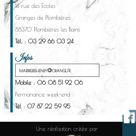
14 rue des Ecoles
Granges de Plombières
88370 Plombières les Bains
Tél. : 03 29 66 03 24
Infos
marbreriehenry@orange.fr
Mobile : 06 08 51 92 06
Permanance week-end :
Tél : 07 87 22 59 95
×
Une réalisation créée par