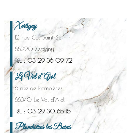
Xertigny
12 rue Cdt Saint-Sernin
88220 Xertigny
Tél. : 03 29 36 09 72
Le Val d'Ajol
6 rue de Plombières
88340 Le Val d'Ajol
Tél. : 03 29 30 65 15
Plombières les Bains