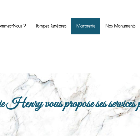
ommes-Nous ?
Pompes funèbres
Marbrerie
Nos Monuments
enry vous propose ses services po