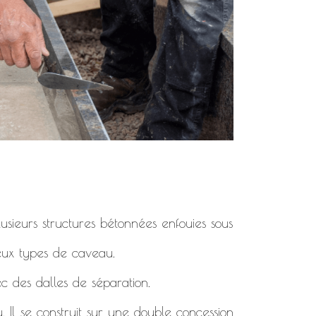
usieurs structures bétonnées enfouies sous
deux types de caveau.
c des dalles de séparation.
. Il se construit sur une double concession