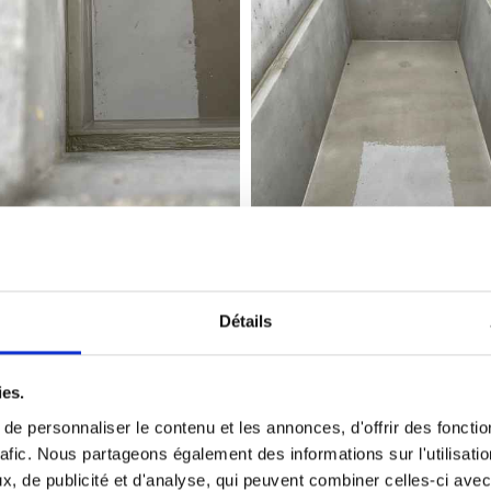
Détails
Réfection de monuments
ies.
remettre au goût du jour un monument qui parfois n’a 
e personnaliser le contenu et les annonces, d'offrir des fonctio
rafic. Nous partageons également des informations sur l'utilisati
nument pour un très grand nombre de demandes. Plaques
, de publicité et d'analyse, qui peuvent combiner celles-ci avec