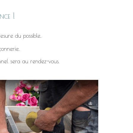
nce !
esure du possible,
çonnerie.
nnel sera au rendez-vous.