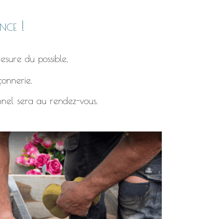
nce !
esure du possible,
çonnerie.
nnel sera au rendez-vous.