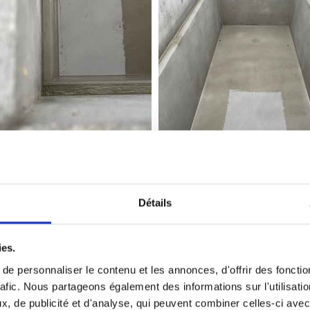
Détails
Réfection de monuments
ies.
remettre au goût du jour un monument qui parfois n’a 
e personnaliser le contenu et les annonces, d'offrir des fonctio
rafic. Nous partageons également des informations sur l'utilisati
nument pour un très grand nombre de demandes. Plaques
, de publicité et d'analyse, qui peuvent combiner celles-ci avec