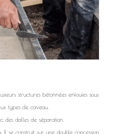
usieurs structures bétonnées enfouies sous
deux types de caveau.
c des dalles de séparation.
. Il se construit sur une double concession