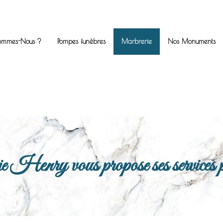
ommes-Nous ?
Pompes funèbres
Marbrerie
Nos Monuments
enry vous propose ses services po