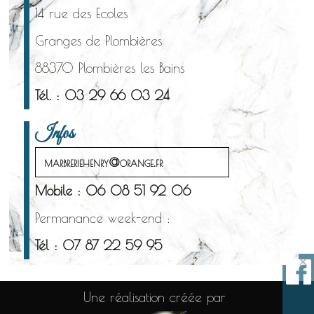
14 rue des Ecoles
Granges de Plombières
88370 Plombières les Bains
Tél. : 03 29 66 03 24
Infos
marbreriehenry@orange.fr
Mobile : 06 08 51 92 06
Permanance week-end :
Tél : 07 87 22 59 95
×
Une réalisation créée par