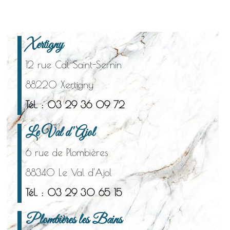
Xertigny
12 rue Cdt Saint-Sernin
88220 Xertigny
Tél. : 03 29 36 09 72
Le Val d'Ajol
6 rue de Plombières
88340 Le Val d'Ajol
Tél. : 03 29 30 65 15
Plombières les Bains