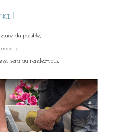
nce !
esure du possible,
çonnerie.
nnel sera au rendez-vous.