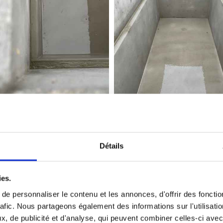
Détails
Réfection de monuments
ies.
remettre au goût du jour un monument qui parfois n’a 
e personnaliser le contenu et les annonces, d'offrir des fonctio
rafic. Nous partageons également des informations sur l'utilisati
nument pour un très grand nombre de demandes. Plaques
, de publicité et d'analyse, qui peuvent combiner celles-ci avec