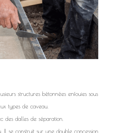
usieurs structures bétonnées enfouies sous
deux types de caveau.
c des dalles de séparation.
. Il se construit sur une double concession