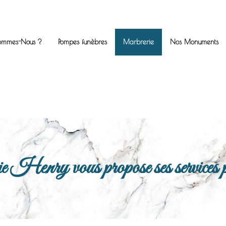
ommes-Nous ?
Pompes funèbres
Marbrerie
Nos Monuments
enry vous propose ses services po