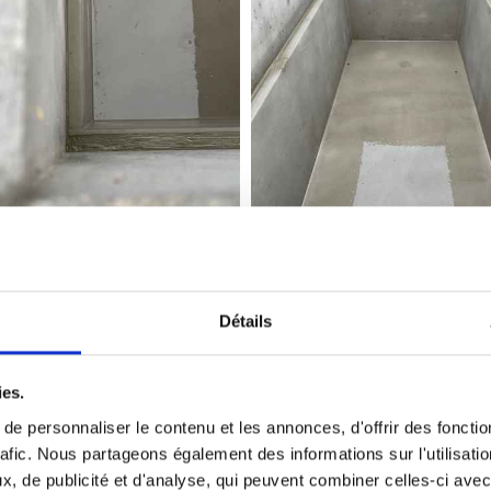
Détails
Réfection de monuments
ies.
remettre au goût du jour un monument qui parfois n’a 
e personnaliser le contenu et les annonces, d'offrir des fonctio
rafic. Nous partageons également des informations sur l'utilisati
nument pour un très grand nombre de demandes. Plaques
, de publicité et d'analyse, qui peuvent combiner celles-ci avec