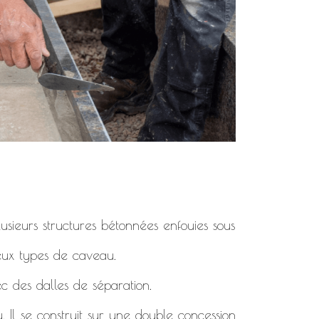
usieurs structures bétonnées enfouies sous
deux types de caveau.
c des dalles de séparation.
. Il se construit sur une double concession