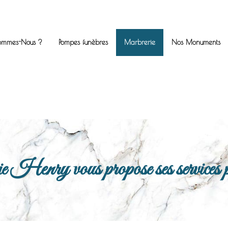
ommes-Nous ?
Pompes funèbres
Marbrerie
Nos Monuments
enry vous propose ses services po