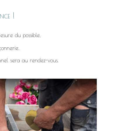
nce !
esure du possible,
çonnerie.
nnel sera au rendez-vous.