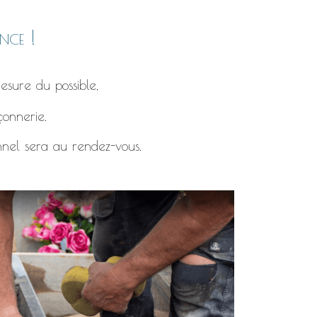
nce !
esure du possible,
çonnerie.
nnel sera au rendez-vous.