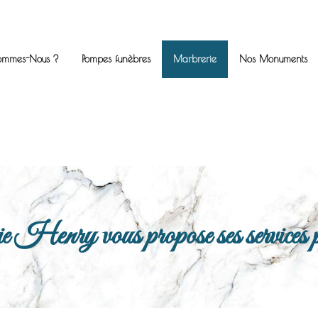
ommes-Nous ?
Pompes funèbres
Marbrerie
Nos Monuments
enry vous propose ses services po