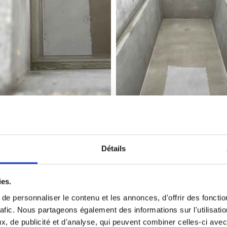
Détails
Réfection de monuments
ies.
remettre au goût du jour un monument qui parfois n’a 
e personnaliser le contenu et les annonces, d'offrir des fonctio
rafic. Nous partageons également des informations sur l'utilisati
nument pour un très grand nombre de demandes. Plaques
, de publicité et d'analyse, qui peuvent combiner celles-ci avec