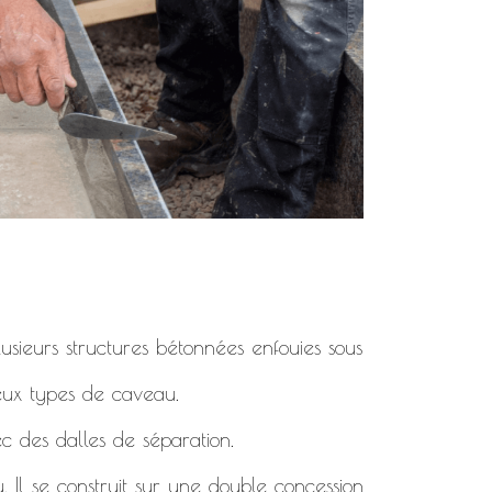
usieurs structures bétonnées enfouies sous
deux types de caveau.
c des dalles de séparation.
. Il se construit sur une double concession