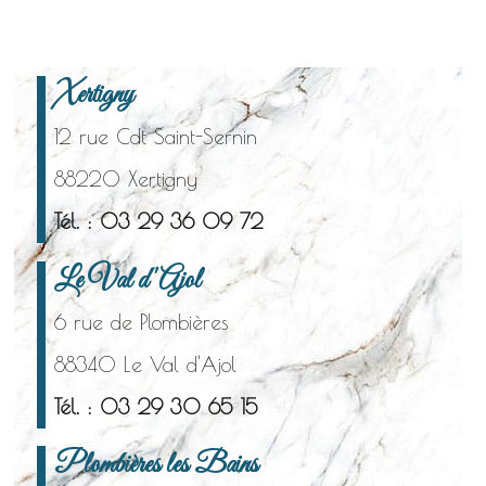
Xertigny
12 rue Cdt Saint-Sernin
88220 Xertigny
Tél. : 03 29 36 09 72
Le Val d'Ajol
6 rue de Plombières
88340 Le Val d'Ajol
Tél. : 03 29 30 65 15
Plombières les Bains