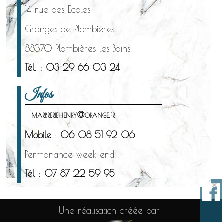
14 rue des Ecoles
Granges de Plombières
88370 Plombières les Bains
Tél. : 03 29 66 03 24
Infos
marbreriehenry@orange.fr
Mobile : 06 08 51 92 06
Permanance week-end :
Tél : 07 87 22 59 95
×
Une réalisation créée par