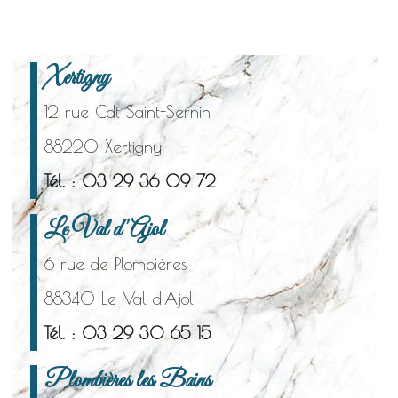
Xertigny
12 rue Cdt Saint-Sernin
88220 Xertigny
Tél. : 03 29 36 09 72
Le Val d'Ajol
6 rue de Plombières
88340 Le Val d'Ajol
Tél. : 03 29 30 65 15
Plombières les Bains