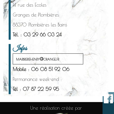
14 rue des Ecoles
Granges de Plombières
88370 Plombières les Bains
Tél. : 03 29 66 03 24
Infos
marbreriehenry@orange.fr
Mobile : 06 08 51 92 06
Permanance week-end :
Tél : 07 87 22 59 95
×
Une réalisation créée par