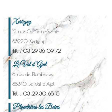
Xertigny
12 rue Cdt Saint-Sernin
88220 Xertigny
Tél. : 03 29 36 09 72
Le Val d'Ajol
6 rue de Plombières
88340 Le Val d'Ajol
Tél. : 03 29 30 65 15
Plombières les Bains