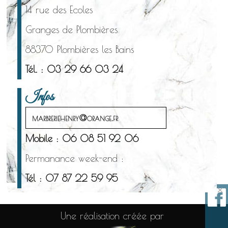
14 rue des Ecoles
Granges de Plombières
88370 Plombières les Bains
Tél. : 03 29 66 03 24
Infos
marbreriehenry@orange.fr
Mobile : 06 08 51 92 06
Permanance week-end :
Tél : 07 87 22 59 95
×
Une réalisation créée par