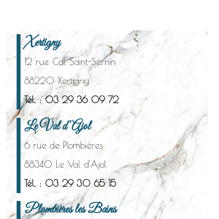
Xertigny
12 rue Cdt Saint-Sernin
88220 Xertigny
Tél. : 03 29 36 09 72
Le Val d'Ajol
6 rue de Plombières
88340 Le Val d'Ajol
Tél. : 03 29 30 65 15
Plombières les Bains