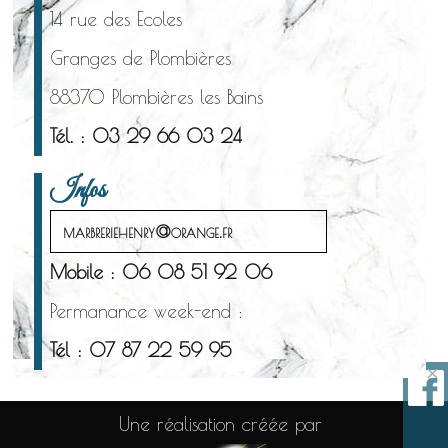
14 rue des Ecoles
Granges de Plombières
88370 Plombières les Bains
Tél. : 03 29 66 03 24
Infos
marbreriehenry@orange.fr
Mobile : 06 08 51 92 06
Permanance week-end :
Tél : 07 87 22 59 95
×
Une réalisation créée par