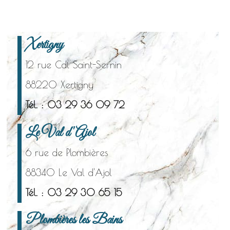
Xertigny
12 rue Cdt Saint-Sernin
88220 Xertigny
Tél. : 03 29 36 09 72
Le Val d'Ajol
6 rue de Plombières
88340 Le Val d'Ajol
Tél. : 03 29 30 65 15
Plombières les Bains