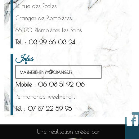
14 rue des Ecoles
Granges de Plombières
88370 Plombières les Bains
Tél. : 03 29 66 03 24
Infos
marbreriehenry@orange.fr
Mobile : 06 08 51 92 06
Permanance week-end :
Tél : 07 87 22 59 95
×
Une réalisation créée par