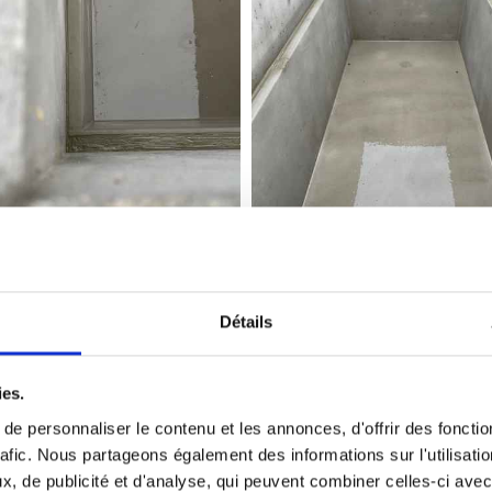
Détails
Réfection de monuments
ies.
remettre au goût du jour un monument qui parfois n’a 
e personnaliser le contenu et les annonces, d'offrir des fonctio
rafic. Nous partageons également des informations sur l'utilisati
nument pour un très grand nombre de demandes. Plaques
, de publicité et d'analyse, qui peuvent combiner celles-ci avec