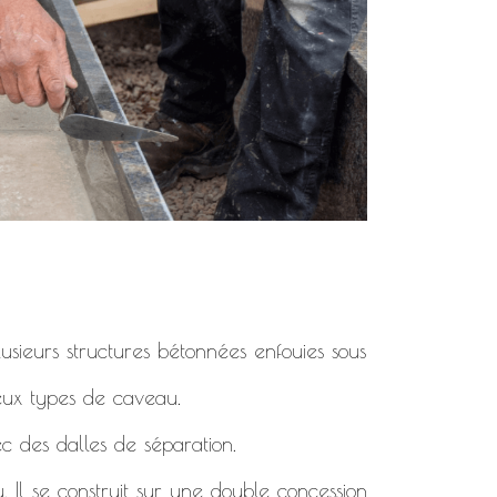
usieurs structures bétonnées enfouies sous
deux types de caveau.
c des dalles de séparation.
. Il se construit sur une double concession