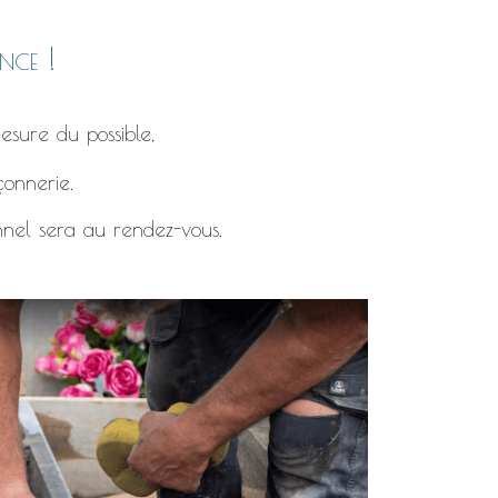
nce !
esure du possible,
çonnerie.
nnel sera au rendez-vous.