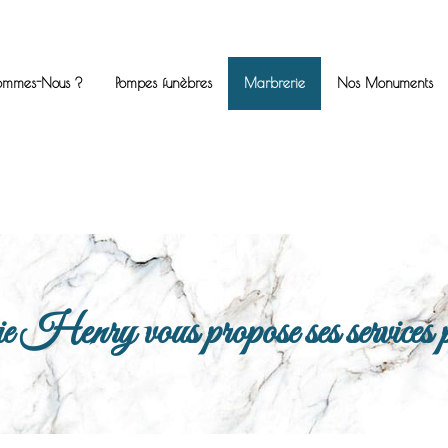
ommes-Nous ?
Pompes funèbres
Marbrerie
Nos Monuments
enry vous propose ses services po