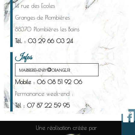
14 rue des Ecoles
Granges de Plombières
88370 Plombières les Bains
Tél. : 03 29 66 03 24
Infos
marbreriehenry@orange.fr
Mobile : 06 08 51 92 06
Permanance week-end :
Tél : 07 87 22 59 95
×
Une réalisation créée par