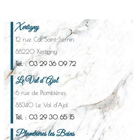
Xertigny
12 rue Cdt Saint-Sernin
88220 Xertigny
Tél. : 03 29 36 09 72
Le Val d'Ajol
6 rue de Plombières
88340 Le Val d'Ajol
Tél. : 03 29 30 65 15
Plombières les Bains