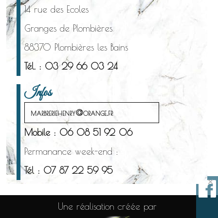
14 rue des Ecoles
Granges de Plombières
88370 Plombières les Bains
Tél. : 03 29 66 03 24
Infos
marbreriehenry@orange.fr
Mobile : 06 08 51 92 06
Permanance week-end :
Tél : 07 87 22 59 95
×
Une réalisation créée par