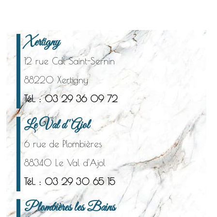
Xertigny
12 rue Cdt Saint-Sernin
88220 Xertigny
Tél. : 03 29 36 09 72
Le Val d'Ajol
6 rue de Plombières
88340 Le Val d'Ajol
Tél. : 03 29 30 65 15
Plombières les Bains