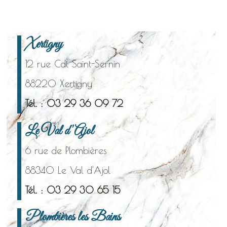
Xertigny
12 rue Cdt Saint-Sernin
88220 Xertigny
Tél. : 03 29 36 09 72
Le Val d'Ajol
6 rue de Plombières
88340 Le Val d'Ajol
Tél. : 03 29 30 65 15
Plombières les Bains