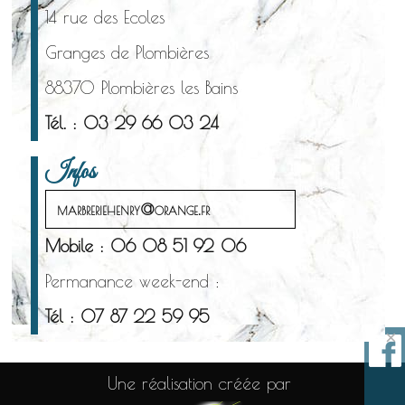
14 rue des Ecoles
Granges de Plombières
88370 Plombières les Bains
Tél. : 03 29 66 03 24
Infos
marbreriehenry@orange.fr
Mobile : 06 08 51 92 06
Permanance week-end :
Tél : 07 87 22 59 95
×
Une réalisation créée par