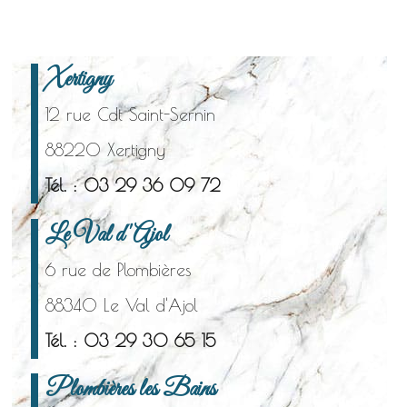
Xertigny
12 rue Cdt Saint-Sernin
88220 Xertigny
Tél. : 03 29 36 09 72
Le Val d'Ajol
6 rue de Plombières
88340 Le Val d'Ajol
Tél. : 03 29 30 65 15
Plombières les Bains