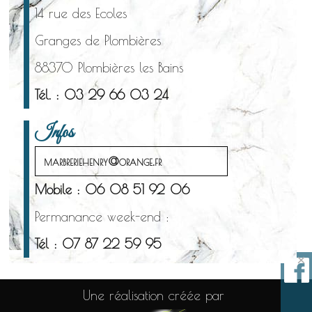
14 rue des Ecoles
Granges de Plombières
88370 Plombières les Bains
Tél. : 03 29 66 03 24
Infos
marbreriehenry@orange.fr
Mobile : 06 08 51 92 06
Permanance week-end :
Tél : 07 87 22 59 95
×
Une réalisation créée par