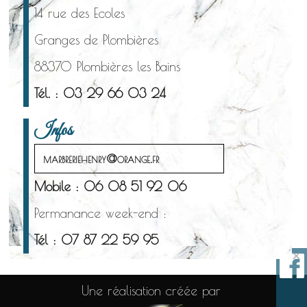
14 rue des Ecoles
Granges de Plombières
88370 Plombières les Bains
Tél. : 03 29 66 03 24
Infos
marbreriehenry@orange.fr
Mobile : 06 08 51 92 06
Permanance week-end :
Tél : 07 87 22 59 95
×
Une réalisation créée par