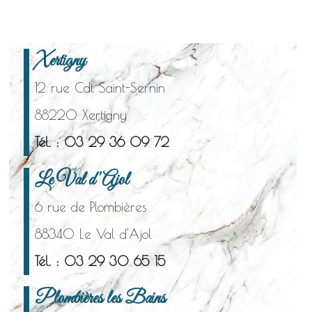
Xertigny
12 rue Cdt Saint-Sernin
88220 Xertigny
Tél. : 03 29 36 09 72
Le Val d'Ajol
6 rue de Plombières
88340 Le Val d'Ajol
Tél. : 03 29 30 65 15
Plombières les Bains