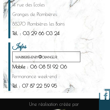
14 rue des Ecoles
Granges de Plombières
88370 Plombières les Bains
Tél. : 03 29 66 03 24
Infos
marbreriehenry@orange.fr
Mobile : 06 08 51 92 06
Permanance week-end :
Tél : 07 87 22 59 95
×
Une réalisation créée par