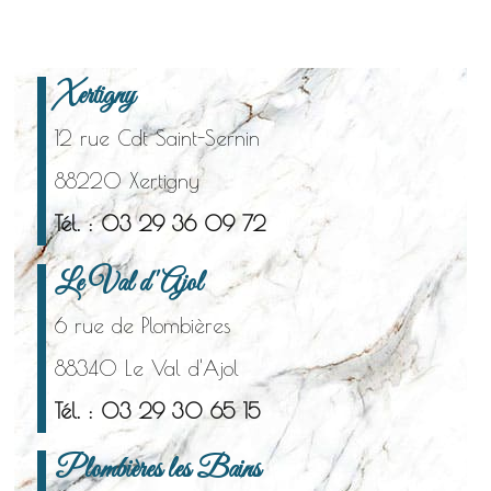
Xertigny
12 rue Cdt Saint-Sernin
88220 Xertigny
Tél. : 03 29 36 09 72
Le Val d'Ajol
6 rue de Plombières
88340 Le Val d'Ajol
Tél. : 03 29 30 65 15
Plombières les Bains