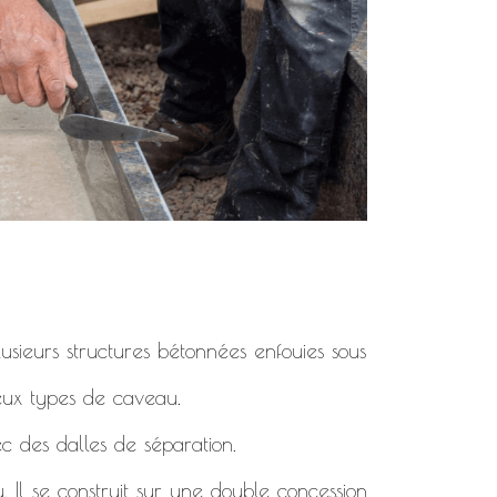
usieurs structures bétonnées enfouies sous
deux types de caveau.
c des dalles de séparation.
. Il se construit sur une double concession