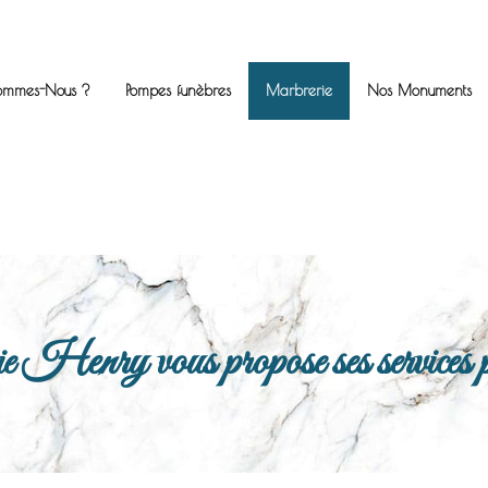
ommes-Nous ?
Pompes funèbres
Marbrerie
Nos Monuments
enry vous propose ses services po