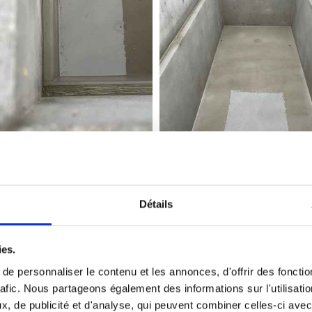
Détails
Réfection de monuments
ies.
remettre au goût du jour un monument qui parfois n’a 
e personnaliser le contenu et les annonces, d'offrir des fonctio
rafic. Nous partageons également des informations sur l'utilisati
nument pour un très grand nombre de demandes. Plaques
, de publicité et d'analyse, qui peuvent combiner celles-ci avec