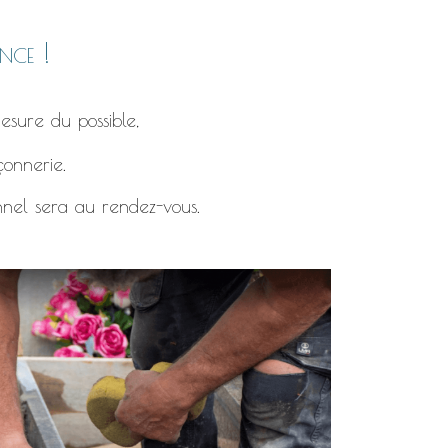
nce !
esure du possible,
çonnerie.
nnel sera au rendez-vous.