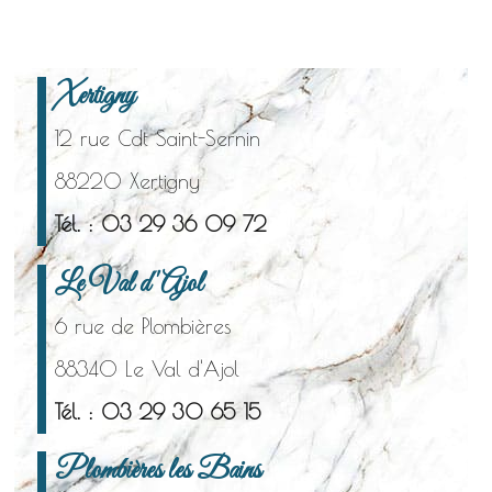
Xertigny
12 rue Cdt Saint-Sernin
88220 Xertigny
Tél. : 03 29 36 09 72
Le Val d'Ajol
6 rue de Plombières
88340 Le Val d'Ajol
Tél. : 03 29 30 65 15
Plombières les Bains