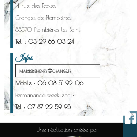
14 rue des Ecoles
Granges de Plombières
88370 Plombières les Bains
Tél. : 03 29 66 03 24
Infos
marbreriehenry@orange.fr
Mobile : 06 08 51 92 06
Permanance week-end :
Tél : 07 87 22 59 95
×
Une réalisation créée par