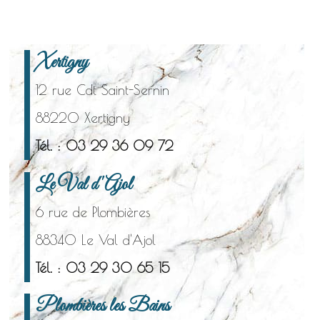
Xertigny
12 rue Cdt Saint-Sernin
88220 Xertigny
Tél. : 03 29 36 09 72
Le Val d'Ajol
6 rue de Plombières
88340 Le Val d'Ajol
Tél. : 03 29 30 65 15
Plombières les Bains