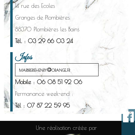
14 rue des Ecoles
Granges de Plombières
88370 Plombières les Bains
Tél. : 03 29 66 03 24
Infos
marbreriehenry@orange.fr
Mobile : 06 08 51 92 06
Permanance week-end :
Tél : 07 87 22 59 95
×
Une réalisation créée par