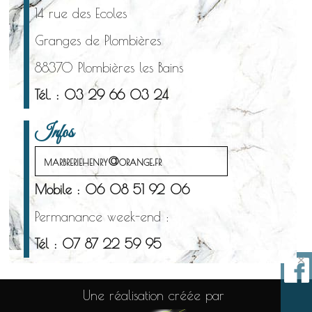
14 rue des Ecoles
Granges de Plombières
88370 Plombières les Bains
Tél. : 03 29 66 03 24
Infos
marbreriehenry@orange.fr
Mobile : 06 08 51 92 06
Permanance week-end :
Tél : 07 87 22 59 95
×
Une réalisation créée par