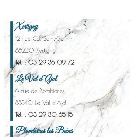
Xertigny
12 rue Cdt Saint-Sernin
88220 Xertigny
Tél. : 03 29 36 09 72
Le Val d'Ajol
6 rue de Plombières
88340 Le Val d'Ajol
Tél. : 03 29 30 65 15
Plombières les Bains