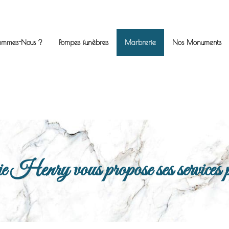
ommes-Nous ?
Pompes funèbres
Marbrerie
Nos Monuments
enry vous propose ses services po