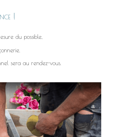
nce !
esure du possible,
çonnerie.
nnel sera au rendez-vous.