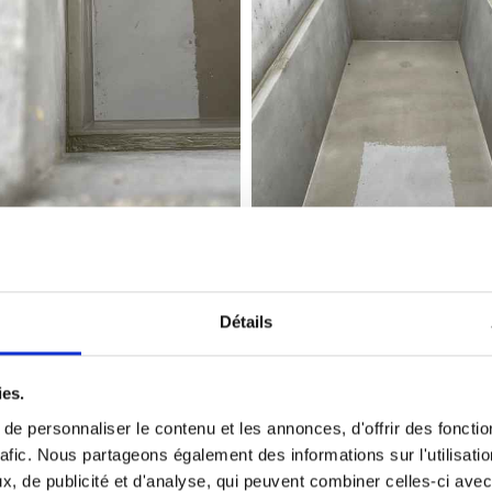
Détails
Réfection de monuments
ies.
remettre au goût du jour un monument qui parfois n’a 
e personnaliser le contenu et les annonces, d'offrir des fonctio
rafic. Nous partageons également des informations sur l'utilisati
nument pour un très grand nombre de demandes. Plaques
, de publicité et d'analyse, qui peuvent combiner celles-ci avec