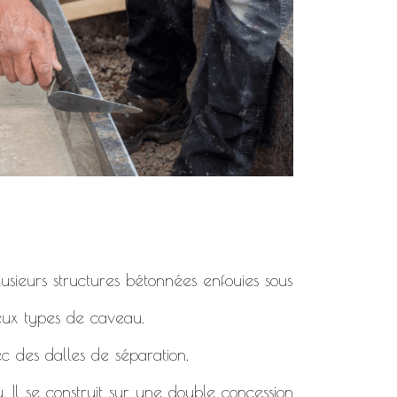
usieurs structures bétonnées enfouies sous
deux types de caveau.
c des dalles de séparation.
. Il se construit sur une double concession