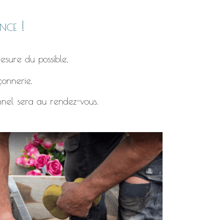
nce !
esure du possible,
çonnerie.
nnel sera au rendez-vous.