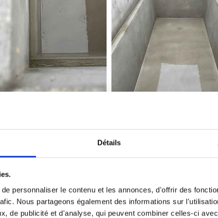
Détails
Réfection de monuments
ies.
remettre au goût du jour un monument qui parfois n’a 
e personnaliser le contenu et les annonces, d'offrir des fonctio
rafic. Nous partageons également des informations sur l'utilisati
nument pour un très grand nombre de demandes. Plaques
, de publicité et d'analyse, qui peuvent combiner celles-ci avec