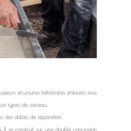
usieurs structures bétonnées enfouies sous
deux types de caveau.
c des dalles de séparation.
. Il se construit sur une double concession