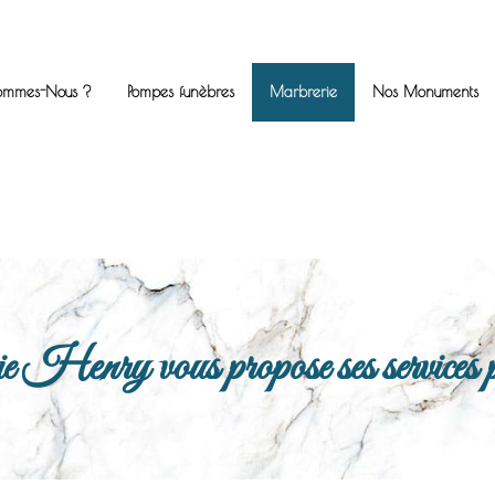
ommes-Nous ?
Pompes funèbres
Marbrerie
Nos Monuments
enry vous propose ses services po