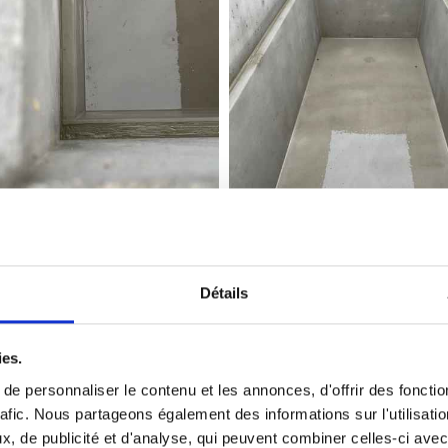
Détails
Réfection de monuments
ies.
remettre au goût du jour un monument qui parfois n’a 
e personnaliser le contenu et les annonces, d'offrir des fonctio
rafic. Nous partageons également des informations sur l'utilisati
nument pour un très grand nombre de demandes. Plaques
, de publicité et d'analyse, qui peuvent combiner celles-ci avec