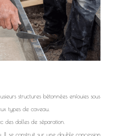
usieurs structures bétonnées enfouies sous
deux types de caveau.
c des dalles de séparation.
. Il se construit sur une double concession