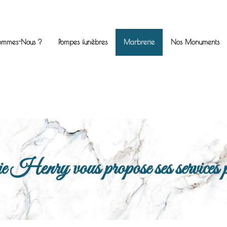
ommes-Nous ?
Pompes funèbres
Marbrerie
Nos Monuments
enry vous propose ses services po