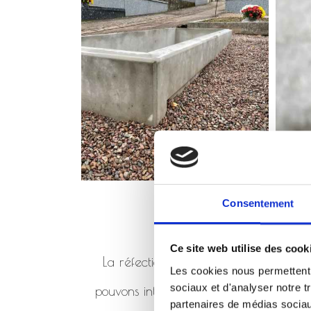
Consentement
Ce site web utilise des cook
La réfection de monument consiste à 
Les cookies nous permettent d
sociaux et d'analyser notre t
pouvons intervenir en réfection de mo
partenaires de médias sociaux