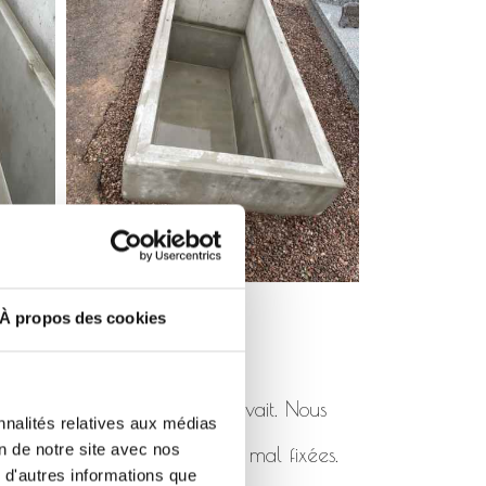
À propos des cookies
pas été posé comme il se devait. Nous
nnalités relatives aux médias
on de notre site avec nos
 de rhabillages cassées ou mal fixées.
 d'autres informations que