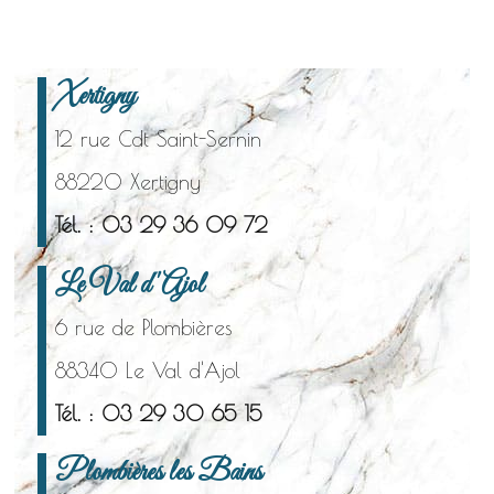
Xertigny
12 rue Cdt Saint-Sernin
88220 Xertigny
Tél. : 03 29 36 09 72
Le Val d'Ajol
6 rue de Plombières
88340 Le Val d'Ajol
Tél. : 03 29 30 65 15
Plombières les Bains