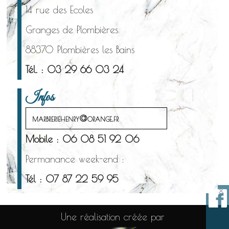
14 rue des Ecoles
Granges de Plombières
88370 Plombières les Bains
Tél. : 03 29 66 03 24
Infos
marbreriehenry@orange.fr
Mobile : 06 08 51 92 06
Permanance week-end :
Tél : 07 87 22 59 95
×
Une réalisation créée par