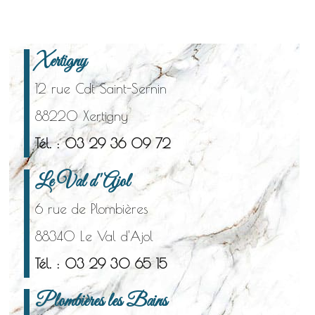
Xertigny
12 rue Cdt Saint-Sernin
88220 Xertigny
Tél. : 03 29 36 09 72
Le Val d'Ajol
6 rue de Plombières
88340 Le Val d'Ajol
Tél. : 03 29 30 65 15
Plombières les Bains