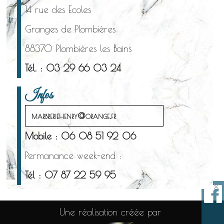
14 rue des Ecoles
Granges de Plombières
88370 Plombières les Bains
Tél. : 03 29 66 03 24
Infos
marbreriehenry@orange.fr
Mobile : 06 08 51 92 06
Permanance week-end :
Tél : 07 87 22 59 95
×
Une réalisation créée par