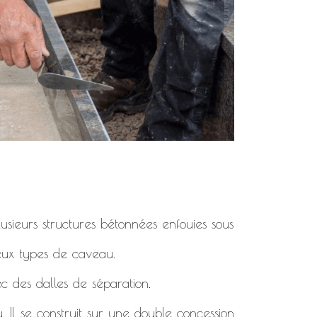
usieurs structures bétonnées enfouies sous
deux types de caveau.
c des dalles de séparation.
. Il se construit sur une double concession