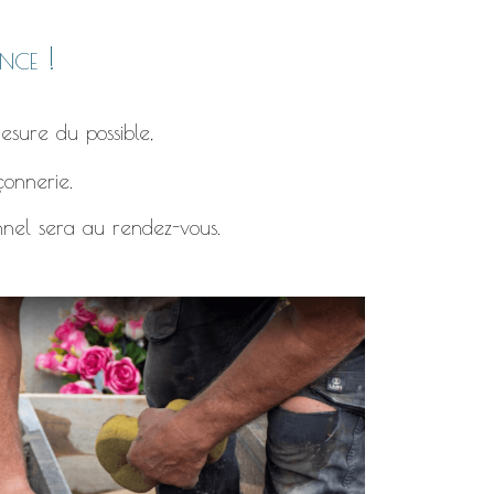
nce !
esure du possible,
çonnerie.
nnel sera au rendez-vous.