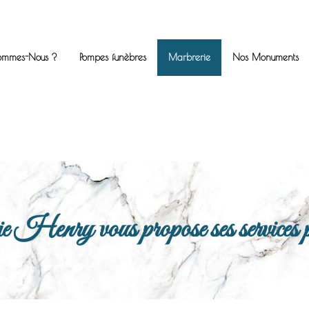
ommes-Nous ?
Pompes funèbres
Marbrerie
Nos Monuments
enry vous propose ses services po