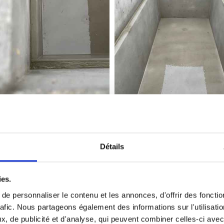
Détails
Réfection de monuments
ies.
remettre au goût du jour un monument qui parfois n’a 
e personnaliser le contenu et les annonces, d'offrir des fonctio
rafic. Nous partageons également des informations sur l'utilisati
nument pour un très grand nombre de demandes. Plaques
, de publicité et d'analyse, qui peuvent combiner celles-ci avec