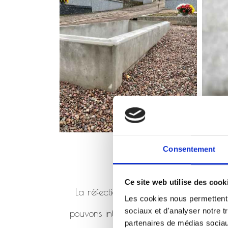
Consentement
Ce site web utilise des cook
La réfection de monument consiste à 
Les cookies nous permettent d
sociaux et d'analyser notre t
pouvons intervenir en réfection de mo
partenaires de médias sociaux