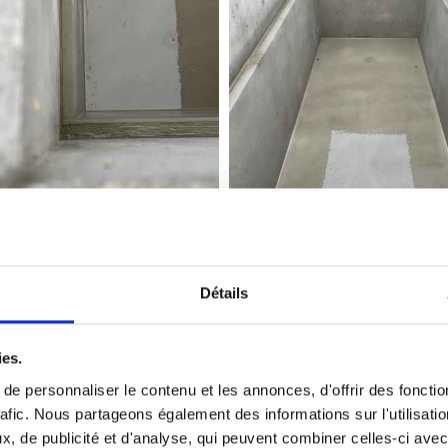
Détails
Réfection de monuments
ies.
remettre au goût du jour un monument qui parfois n’a 
e personnaliser le contenu et les annonces, d'offrir des fonctio
rafic. Nous partageons également des informations sur l'utilisati
nument pour un très grand nombre de demandes. Plaques
, de publicité et d'analyse, qui peuvent combiner celles-ci avec