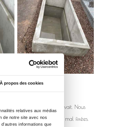
À propos des cookies
pas été posé comme il se devait. Nous
nnalités relatives aux médias
on de notre site avec nos
 de rhabillages cassées ou mal fixées.
 d'autres informations que