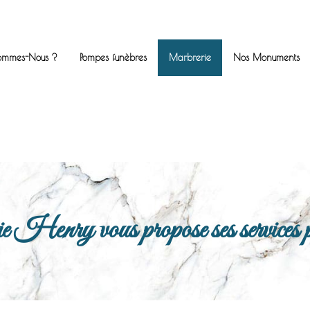
ommes-Nous ?
Pompes funèbres
Marbrerie
Nos Monuments
enry vous propose ses services po