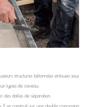
usieurs structures bétonnées enfouies sous
deux types de caveau.
c des dalles de séparation.
. Il se construit sur une double concession