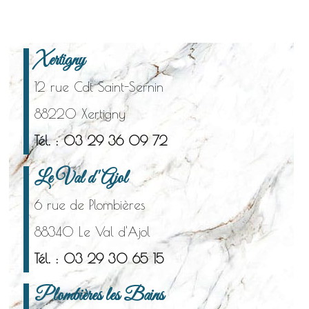
Xertigny
12 rue Cdt Saint-Sernin
88220 Xertigny
Tél. : 03 29 36 09 72
Le Val d'Ajol
6 rue de Plombières
88340 Le Val d'Ajol
Tél. : 03 29 30 65 15
Plombières les Bains