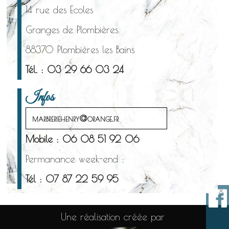
14 rue des Ecoles
Granges de Plombières
88370 Plombières les Bains
Tél. : 03 29 66 03 24
Infos
marbreriehenry@orange.fr
Mobile : 06 08 51 92 06
Permanance week-end :
Tél : 07 87 22 59 95
×
Une réalisation créée par