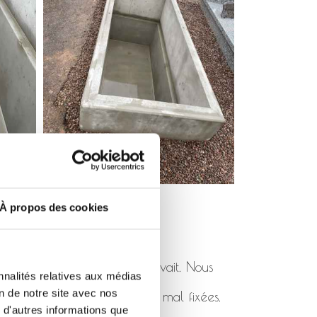
À propos des cookies
pas été posé comme il se devait. Nous
nnalités relatives aux médias
on de notre site avec nos
 de rhabillages cassées ou mal fixées.
 d'autres informations que