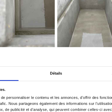
Détails
Réfection de monuments
ies.
remettre au goût du jour un monument qui parfois n’a 
e personnaliser le contenu et les annonces, d'offrir des fonctio
rafic. Nous partageons également des informations sur l'utilisati
nument pour un très grand nombre de demandes. Plaques
, de publicité et d'analyse, qui peuvent combiner celles-ci avec