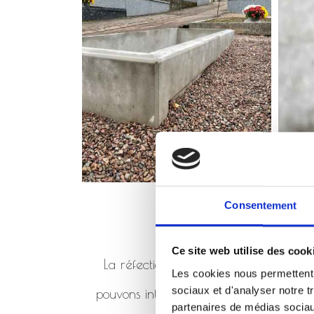
Consentement
Ce site web utilise des cook
La réfection de monument consiste à 
Les cookies nous permettent d
sociaux et d'analyser notre t
pouvons intervenir en réfection de mo
partenaires de médias sociaux