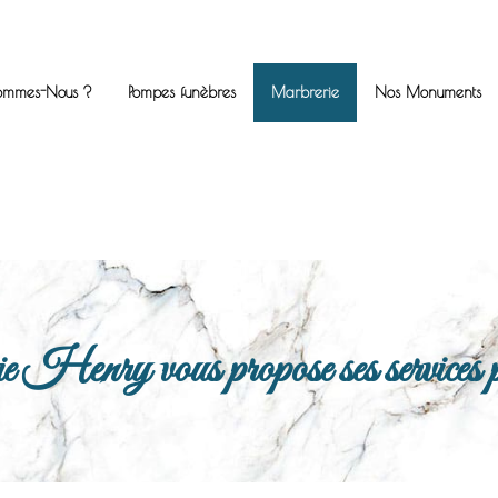
ommes-Nous ?
Pompes funèbres
Marbrerie
Nos Monuments
enry vous propose ses services po