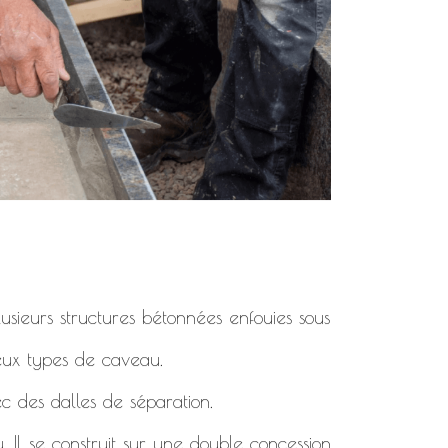
usieurs structures bétonnées enfouies sous
deux types de caveau.
c des dalles de séparation.
. Il se construit sur une double concession