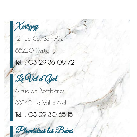
Xertigny
12 rue Cdt Saint-Sernin
88220 Xertigny
Tél. : 03 29 36 09 72
Le Val d'Ajol
6 rue de Plombières
88340 Le Val d'Ajol
Tél. : 03 29 30 65 15
Plombières les Bains