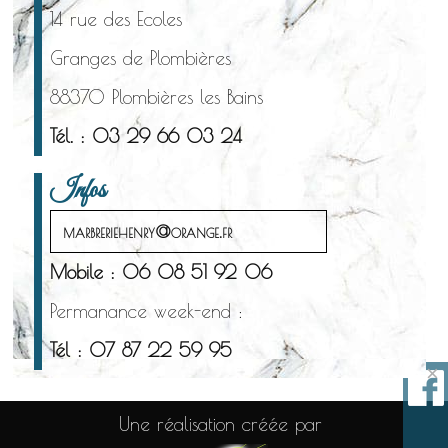
14 rue des Ecoles
Granges de Plombières
88370 Plombières les Bains
Tél. : 03 29 66 03 24
Infos
marbreriehenry@orange.fr
Mobile : 06 08 51 92 06
Permanance week-end :
Tél : 07 87 22 59 95
×
Une réalisation créée par