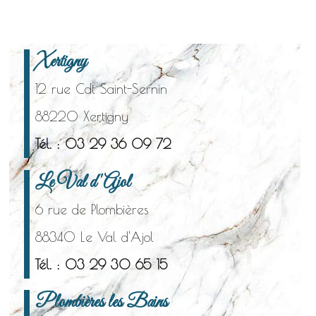
Xertigny
12 rue Cdt Saint-Sernin
88220 Xertigny
Tél. : 03 29 36 09 72
Le Val d'Ajol
6 rue de Plombières
88340 Le Val d'Ajol
Tél. : 03 29 30 65 15
Plombières les Bains