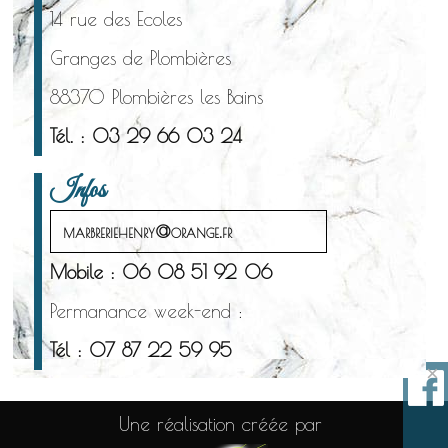
14 rue des Ecoles
Granges de Plombières
88370 Plombières les Bains
Tél. : 03 29 66 03 24
Infos
marbreriehenry@orange.fr
Mobile : 06 08 51 92 06
Permanance week-end :
Tél : 07 87 22 59 95
×
Une réalisation créée par