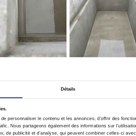
Détails
Réfection de monuments
ies.
remettre au goût du jour un monument qui parfois n’a 
e personnaliser le contenu et les annonces, d'offrir des fonctio
rafic. Nous partageons également des informations sur l'utilisati
nument pour un très grand nombre de demandes. Plaques
, de publicité et d'analyse, qui peuvent combiner celles-ci avec