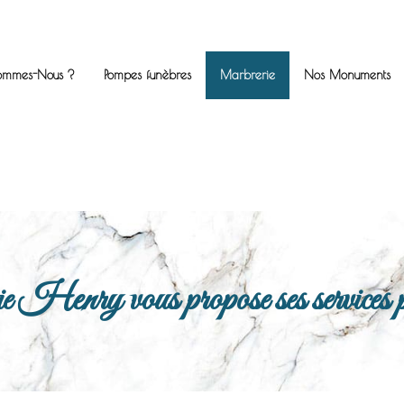
ommes-Nous ?
Pompes funèbres
Marbrerie
Nos Monuments
enry vous propose ses services po