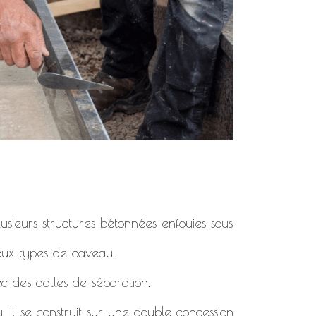
usieurs structures bétonnées enfouies sous
deux types de caveau.
c des dalles de séparation.
. Il se construit sur une double concession