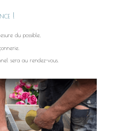
nce !
esure du possible,
çonnerie.
nnel sera au rendez-vous.