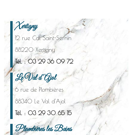
Xertigny
12 rue Cdt Saint-Sernin
88220 Xertigny
Tél. : 03 29 36 09 72
Le Val d'Ajol
6 rue de Plombières
88340 Le Val d'Ajol
Tél. : 03 29 30 65 15
Plombières les Bains