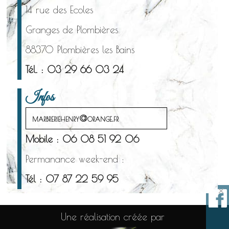
14 rue des Ecoles
Granges de Plombières
88370 Plombières les Bains
Tél. : 03 29 66 03 24
Infos
marbreriehenry@orange.fr
Mobile : 06 08 51 92 06
Permanance week-end :
Tél : 07 87 22 59 95
×
Une réalisation créée par