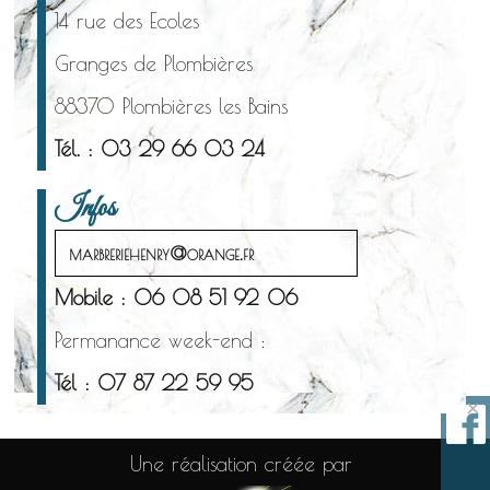
14 rue des Ecoles
Granges de Plombières
88370 Plombières les Bains
Tél. : 03 29 66 03 24
Infos
marbreriehenry@orange.fr
Mobile : 06 08 51 92 06
Permanance week-end :
Tél : 07 87 22 59 95
×
Une réalisation créée par