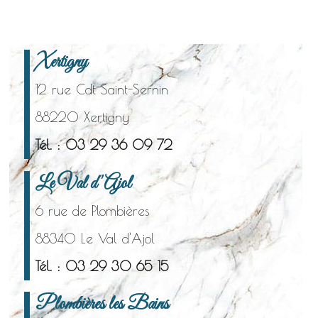
Xertigny
12 rue Cdt Saint-Sernin
88220 Xertigny
Tél. : 03 29 36 09 72
Le Val d'Ajol
6 rue de Plombières
88340 Le Val d'Ajol
Tél. : 03 29 30 65 15
Plombières les Bains