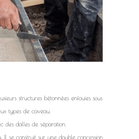
usieurs structures bétonnées enfouies sous
deux types de caveau.
c des dalles de séparation.
. Il se construit sur une double concession