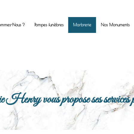
ommes-Nous ?
Pompes funèbres
Marbrerie
Nos Monuments
enry vous propose ses services po