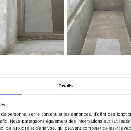
Détails
Réfection de monuments
ies.
remettre au goût du jour un monument qui parfois n’a 
e personnaliser le contenu et les annonces, d'offrir des fonctio
rafic. Nous partageons également des informations sur l'utilisati
nument pour un très grand nombre de demandes. Plaques
, de publicité et d'analyse, qui peuvent combiner celles-ci avec