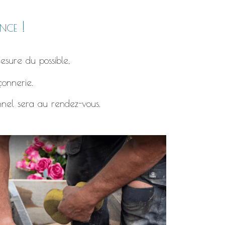
nce !
esure du possible,
çonnerie.
nnel sera au rendez-vous.