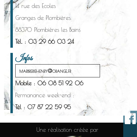
14 rue des Ecoles
Granges de Plombières
88370 Plombières les Bains
Tél. : 03 29 66 03 24
Infos
marbreriehenry@orange.fr
Mobile : 06 08 51 92 06
Permanance week-end :
Tél : 07 87 22 59 95
×
Une réalisation créée par