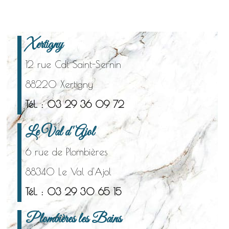
Xertigny
12 rue Cdt Saint-Sernin
88220 Xertigny
Tél. : 03 29 36 09 72
Le Val d'Ajol
6 rue de Plombières
88340 Le Val d'Ajol
Tél. : 03 29 30 65 15
Plombières les Bains